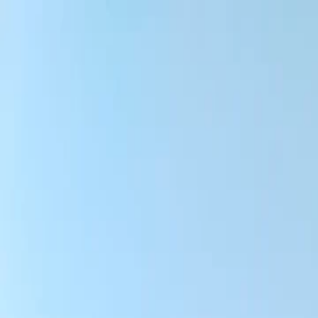
Für Spieler
Buche Padelplätze
Buche Tennisplätze
Buche Tennisplätze
Finde einen Club
Für Spieler
Buche Padelplätze
Buche Tennisplätze
Buche Tennisplätze
Finde einen Club
Für Clubs
Playtomic Manager
Playtomic Coach
Academy
Preise
Für Clubs
Playtomic Manager
Playtomic Coach
Academy
Preise