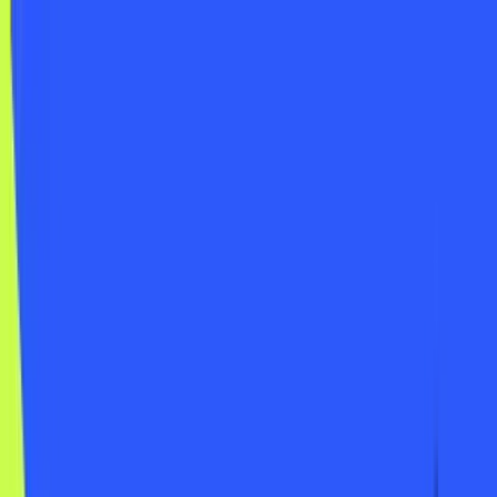
Para jugadores
Reservar pistas de padel
Reservar pistas de tenis
Reservar pistas de pickleball
Encontrar un club
Para jugadores
Reservar pistas de padel
Reservar pistas de tenis
Reservar pistas de pickleball
Encontrar un club
Para clubes
Playtomic Manager
Playtomic Coach
Academy
Precios
Para clubes
Playtomic Manager
Playtomic Coach
Academy
Precios