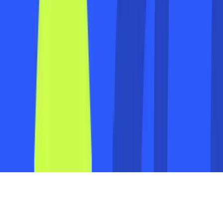
Equipos
Sobre nosotros
Trabaja con nosotros
Reporte Global de Pádel
Legal
Condiciones de uso
Políticas de privacidad
Política de cookies
Canal de denuncias
Síguenos
© 2010-2026 Playtomic S.L. All rights reserved.