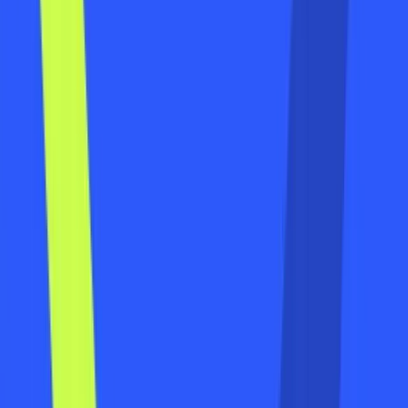
Academy
Precios
Blog
Encuentra y reserva pistas
de Pádel en
Tijuana
Todas las pistas de Pádel de Tijuana en un solo lugar.
Encuentra dónde jugar tu próximo partido.
Cómo reservar una pista de Pádel en
Tijuana
Reservar una pista de Pádel en Tijuana es muy sencillo con
Playtomic. Descarga la app o usa la web para encontrar y