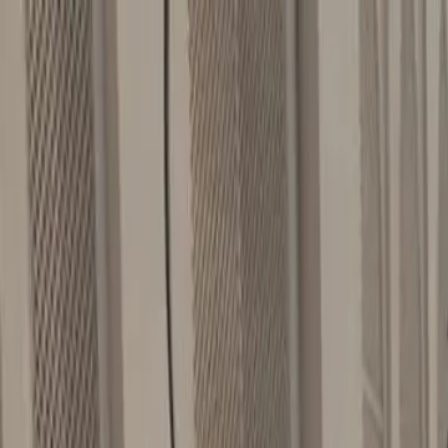
Für Spieler
Buche Padelplätze
Buche Tennisplätze
Buche Tennisplätze
Finde einen Club
Für Spieler
Buche Padelplätze
Buche Tennisplätze
Buche Tennisplätze
Finde einen Club
Für Clubs
Playtomic Manager
Playtomic Coach
Academy
Preise
Für Clubs
Playtomic Manager
Playtomic Coach
Academy
Preise