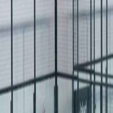
Für Spieler
Buche Padelplätze
Buche Tennisplätze
Buche Tennisplätze
Finde einen Club
Für Spieler
Buche Padelplätze
Buche Tennisplätze
Buche Tennisplätze
Finde einen Club
Für Clubs
Playtomic Manager
Playtomic Coach
Academy
Preise
Für Clubs
Playtomic Manager
Playtomic Coach
Academy
Preise