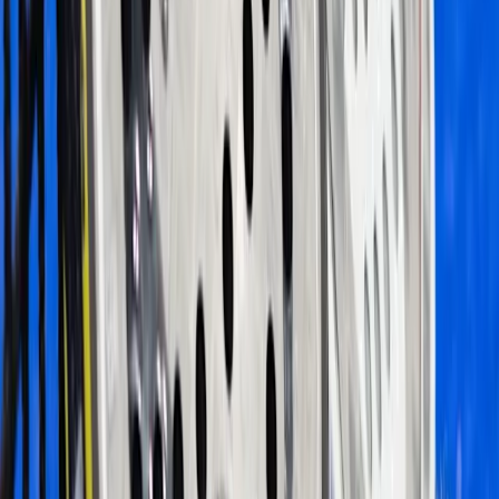
Clover Sport Village
Milano
Quanta Club
Milano
SH PADEL GRAF
Milano
JOLLY - CANTERA TENNIS TEAM
Baranzate
Parco dei Gasometri - Bovisa
Milano
Centro Sportivo Falcone E Borsellino - Cormano
Cormano
Playtomic
Lade unsere App herunter
Über uns
Arbeite mit uns
Globaler Padel-Bericht
Rechtliches