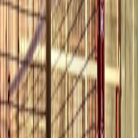
Para jugadores
Reservar pistas de padel
Reservar pistas de tenis
Reservar pistas de pickleball
Encontrar un club
Para jugadores
Reservar pistas de padel
Reservar pistas de tenis
Reservar pistas de pickleball
Encontrar un club
Para clubes
Playtomic Manager
Playtomic Coach
Academy
Precios
Para clubes
Playtomic Manager
Playtomic Coach