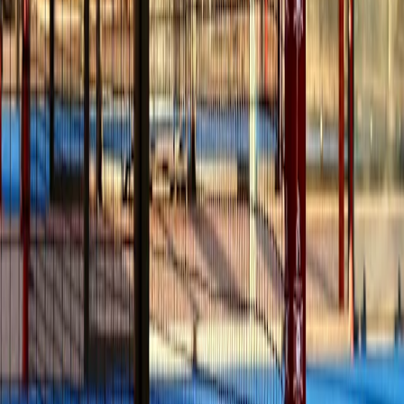
Sun, Aug 9
Cargando…
12
1
2
3
4
5
6
7
8
9
10
11
12
1
2
3
4
5
6
7
8
9
AM
AM
AM
AM
AM
AM
AM
AM
AM
AM
AM
AM
PM
PM
PM
PM
PM
PM
PM
PM
PM
P
disponible
no disponible
tu reserva
Sun, Aug 9
Todo sobre Gayle Padel Club - Trade
Route Mall
Gayle Padel Club - Where fun meets competition