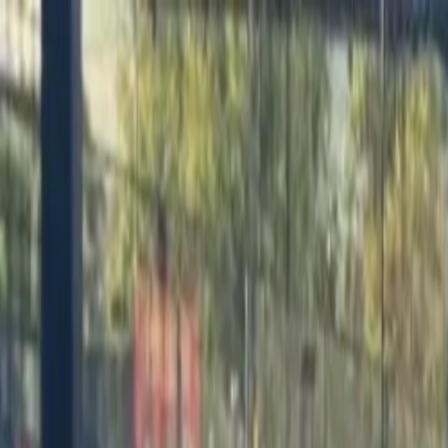
Para jugadores
Reservar pistas de padel
Reservar pistas de tenis
Reservar pistas de pickleball
Encontrar un club
Para jugadores
Reservar pistas de padel
Reservar pistas de tenis
Reservar pistas de pickleball
Encontrar un club
Para clubes
Playtomic Manager
Playtomic Coach
Academy
Precios
Para clubes
Playtomic Manager
Playtomic Coach
Academy
Precios