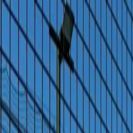
Para jugadores
Reservar pistas de padel
Reservar pistas de tenis
Reservar pistas de pickleball
Encontrar un club
Para jugadores
Reservar pistas de padel
Reservar pistas de tenis
Reservar pistas de pickleball
Encontrar un club
Para clubes
Playtomic Manager
Playtomic Coach
Academy
Precios
Para clubes
Playtomic Manager
Playtomic Coach
Academy
Precios