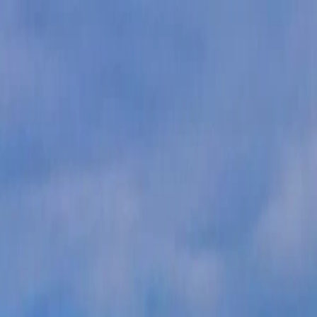
Pelaajille
Varaa padel-kentät
Varaa tennis-kentät
Varaa tennis-kentät
Etsi klubi
Pelaajille
Varaa padel-kentät
Varaa tennis-kentät
Varaa tennis-kentät
Etsi klubi
Klubeille
Playtomic Manager
Playtomic Coach
Academy
Hinnat
Klubeille
Playtomic Manager
Playtomic Coach
Academy
Hinnat