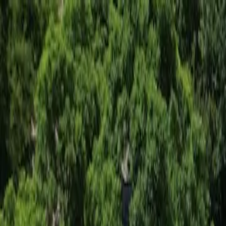
Pelaajille
Varaa padel-kentät
Varaa tennis-kentät
Varaa tennis-kentät
Etsi klubi
Pelaajille
Varaa padel-kentät
Varaa tennis-kentät
Varaa tennis-kentät
Etsi klubi
Klubeille
Playtomic Manager
Playtomic Coach
Academy
Hinnat
Klubeille
Playtomic Manager
Playtomic Coach
Academy
Hinnat