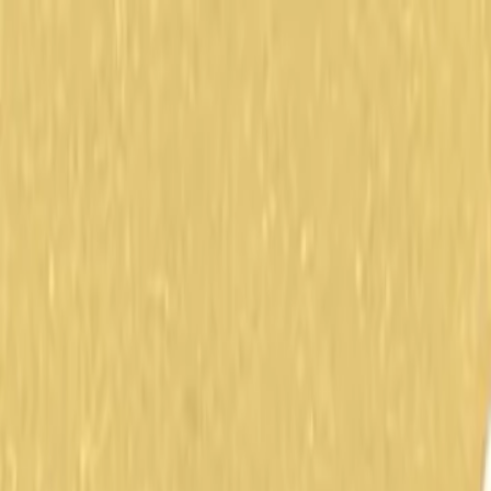
Pelaajille
Varaa padel-kentät
Varaa tennis-kentät
Varaa tennis-kentät
Etsi klubi
Pelaajille
Varaa padel-kentät
Varaa tennis-kentät
Varaa tennis-kentät
Etsi klubi
Klubeille
Playtomic Manager
Playtomic Coach
Academy
Hinnat
Klubeille
Playtomic Manager
Playtomic Coach
Academy
Hinnat