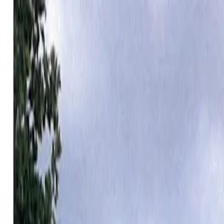
Pelaajille
Varaa padel-kentät
Varaa tennis-kentät
Varaa tennis-kentät
Etsi klubi
Pelaajille
Varaa padel-kentät
Varaa tennis-kentät
Varaa tennis-kentät
Etsi klubi
Klubeille
Playtomic Manager
Playtomic Coach
Academy
Hinnat
Klubeille
Playtomic Manager
Playtomic Coach
Academy
Hinnat