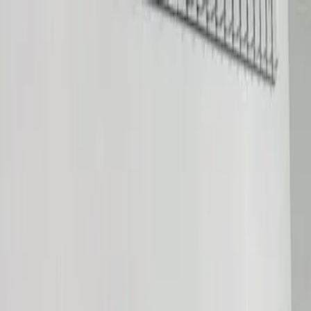
Per i giocatori
Prenota campi da padel
Prenota campi da tennis
Prenota campi da tennis
Trova un club
Per i giocatori
Prenota campi da padel
Prenota campi da tennis
Prenota campi da tennis
Trova un club
Per i club
Playtomic Manager
Playtomic Coach
Academy
Prezzi
Per i club
Playtomic Manager
Playtomic Coach
Academy
Prezzi