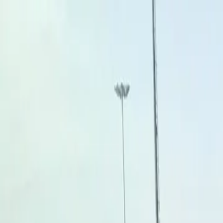
Per i giocatori
Prenota campi da padel
Prenota campi da tennis
Prenota campi da tennis
Trova un club
Per i giocatori
Prenota campi da padel
Prenota campi da tennis
Prenota campi da tennis
Trova un club
Per i club
Playtomic Manager
Playtomic Coach
Academy
Prezzi
Per i club
Playtomic Manager
Playtomic Coach
Academy
Prezzi