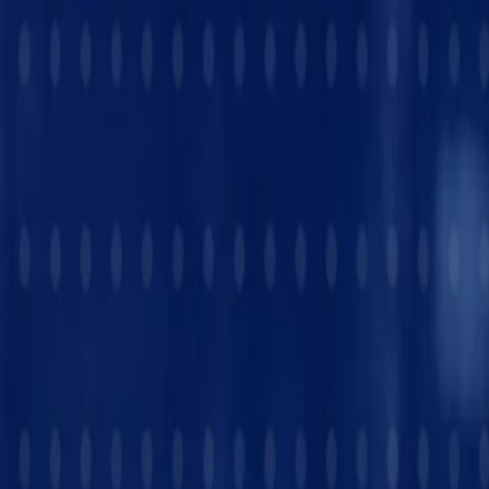
Per i giocatori
Prenota campi da padel
Prenota campi da tennis
Prenota campi da tennis
Trova un club
Per i giocatori
Prenota campi da padel
Prenota campi da tennis
Prenota campi da tennis
Trova un club
Per i club
Playtomic Manager
Playtomic Coach
Academy
Prezzi
Per i club
Playtomic Manager
Playtomic Coach
Academy
Prezzi