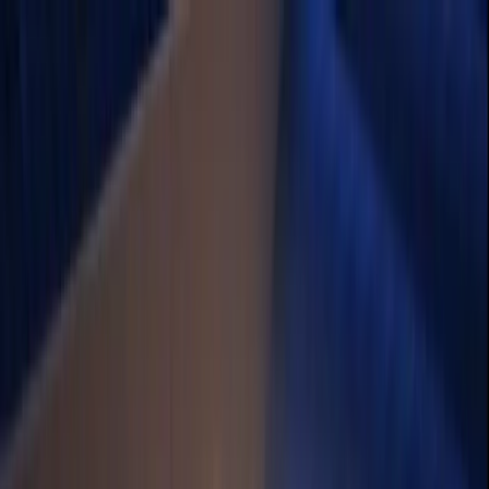
Voor spelers
Boek padelbanen
Boek tennisbanen
Boek tennisbanen
Vind een club
Voor spelers
Boek padelbanen
Boek tennisbanen
Boek tennisbanen
Vind een club
Voor clubs
Playtomic Manager
Playtomic Coach
Academy
Prijzen
Voor clubs
Playtomic Manager
Playtomic Coach
Academy
Prijzen