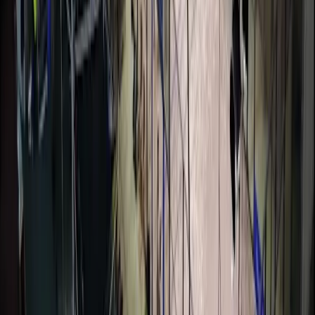
TECNOCASA-
KIRON
C/Argentina,11
P6 EXTERIOR
TECNOCASA-
KIRON
C/Argentina,11
outdoor, double,
crystal
P7 RENAULT
SCENIC C/Argentina
11
P7 RENAULT
SCENIC C/Argentina
11
indoor, double,
crystal
P8 DACIA
SANDERO
C/Argentina 11
P8 DACIA
SANDERO