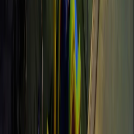
Pádel Soto Torrejón
Torrejón de Ardoz
PADEL SOLANA
Torrejón de Ardoz
G2 Padel
Daganzo de Arriba
Playtomic
Download onze app
Over ons
Werk met ons
Wereldwijd padelrapport
Juridisch
Juridische voorwaarden
Privacybeleid
Cookiebeleid
Klokkenluidersregeling
Follow us