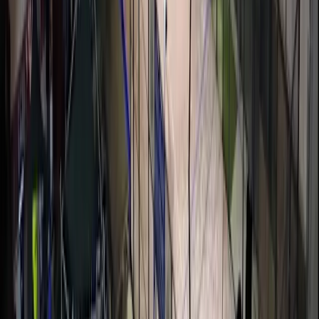
C/Argentina 11
P3
VISIORAMASPORT
C/Argentina 11
indoor, double,
crystal
P4 RENAULT
RAFALE C/Argentina
11
P4 RENAULT
RAFALE C/Argentina
11
indoor, double,
crystal
P5 RENAULT
CAPTUR
C/Argentina 11
P5 RENAULT
CAPTUR
C/Argentina 11
indoor, double,
crystal
P6 EXTERIOR