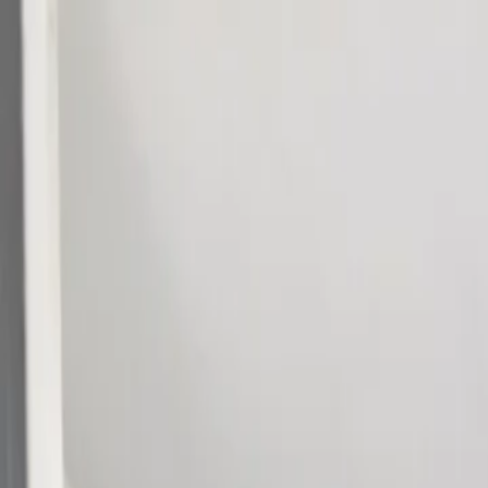
Voor spelers
Boek padelbanen
Boek tennisbanen
Boek tennisbanen
Vind een club
Voor spelers
Boek padelbanen
Boek tennisbanen
Boek tennisbanen
Vind een club
Voor clubs
Playtomic Manager
Playtomic Coach
Academy
Prijzen
Voor clubs
Playtomic Manager
Playtomic Coach
Academy
Prijzen