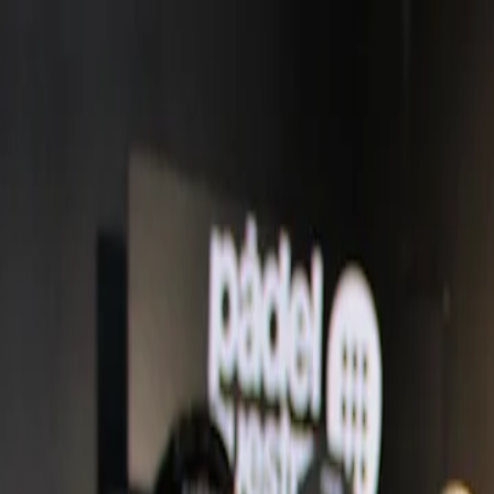
Voor spelers
Boek padelbanen
Boek tennisbanen
Boek tennisbanen
Vind een club
Voor spelers
Boek padelbanen
Boek tennisbanen
Boek tennisbanen
Vind een club
Voor clubs
Playtomic Manager
Playtomic Coach
Academy
Prijzen
Voor clubs
Playtomic Manager
Playtomic Coach
Academy
Prijzen