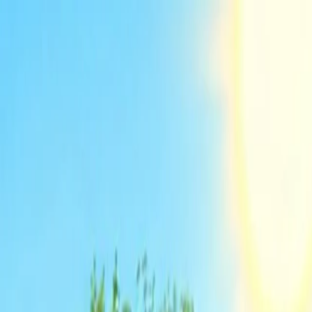
För spelare
Boka padelbanor
Boka tennisbanor
Boka tennisbanor
Hitta en klubb
För spelare
Boka padelbanor
Boka tennisbanor
Boka tennisbanor
Hitta en klubb
För klubbar
Playtomic Manager
Playtomic Coach
Academy
Priser
För klubbar
Playtomic Manager
Playtomic Coach
Academy
Priser