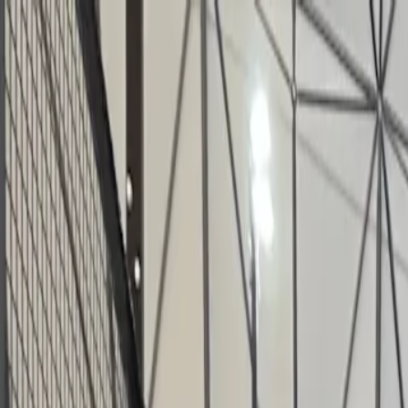
För spelare
Boka padelbanor
Boka tennisbanor
Boka tennisbanor
Hitta en klubb
För spelare
Boka padelbanor
Boka tennisbanor
Boka tennisbanor
Hitta en klubb
För klubbar
Playtomic Manager
Playtomic Coach
Academy
Priser
För klubbar
Playtomic Manager
Playtomic Coach
Academy
Priser