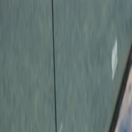
För spelare
Boka padelbanor
Boka tennisbanor
Boka tennisbanor
Hitta en klubb
För spelare
Boka padelbanor
Boka tennisbanor
Boka tennisbanor
Hitta en klubb
För klubbar
Playtomic Manager
Playtomic Coach
Academy
Priser
För klubbar
Playtomic Manager
Playtomic Coach
Academy
Priser