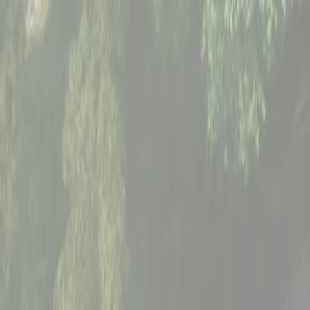
För spelare
Boka padelbanor
Boka tennisbanor
Boka tennisbanor
Hitta en klubb
För spelare
Boka padelbanor
Boka tennisbanor
Boka tennisbanor
Hitta en klubb
För klubbar
Playtomic Manager
Playtomic Coach
Academy
Priser
För klubbar
Playtomic Manager
Playtomic Coach
Academy
Priser