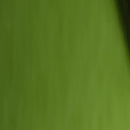
För spelare
Boka padelbanor
Boka tennisbanor
Boka tennisbanor
Hitta en klubb
För spelare
Boka padelbanor
Boka tennisbanor
Boka tennisbanor
Hitta en klubb
För klubbar
Playtomic Manager
Playtomic Coach
Academy
Priser
För klubbar
Playtomic Manager
Playtomic Coach
Academy
Priser