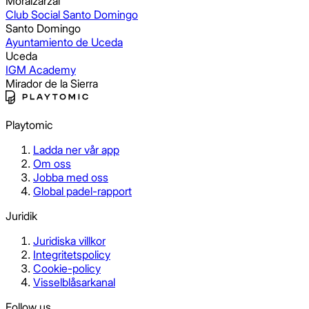
Moralzarzal
Club Social Santo Domingo
Santo Domingo
Ayuntamiento de Uceda
Uceda
IGM Academy
Mirador de la Sierra
Playtomic
Ladda ner vår app
Om oss
Jobba med oss
Global padel-rapport
Juridik
Juridiska villkor
Integritetspolicy
Cookie-policy
Visselblåsarkanal
Follow us