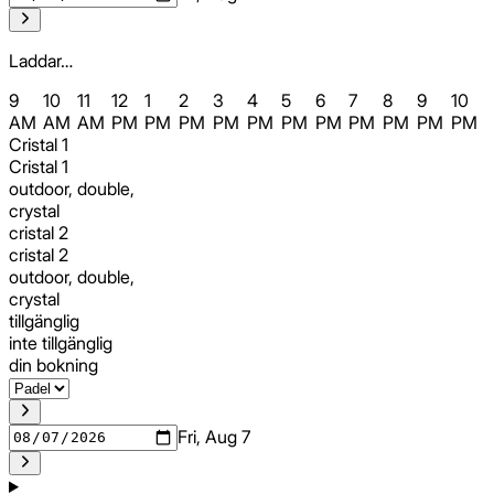
Laddar…
9
10
11
12
1
2
3
4
5
6
7
8
9
10
AM
AM
AM
PM
PM
PM
PM
PM
PM
PM
PM
PM
PM
PM
Cristal 1
Cristal 1
outdoor, double,
crystal
cristal 2
cristal 2
outdoor, double,
crystal
tillgänglig
inte tillgänglig
din bokning
Fri, Aug 7