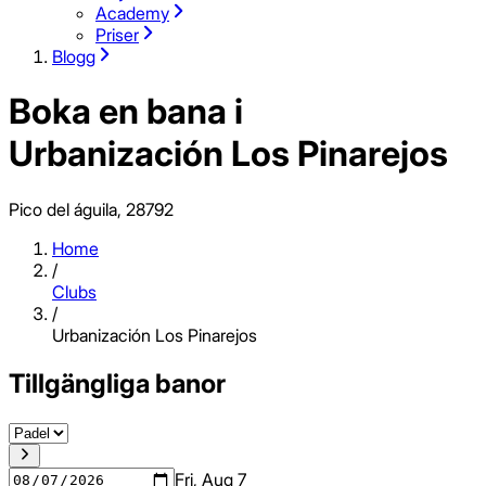
Academy
Priser
Blogg
Boka en bana i
Urbanización Los Pinarejos
Pico del águila, 28792
Home
/
Clubs
/
Urbanización Los Pinarejos
Tillgängliga banor
Fri, Aug 7