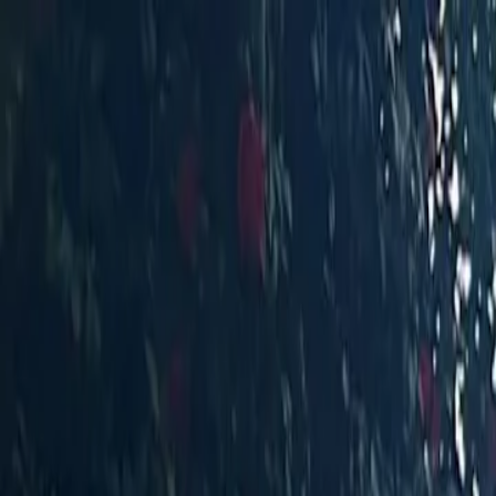
För spelare
Boka padelbanor
Boka tennisbanor
Boka tennisbanor
Hitta en klubb
För spelare
Boka padelbanor
Boka tennisbanor
Boka tennisbanor
Hitta en klubb
För klubbar
Playtomic Manager
Playtomic Coach
Academy
Priser
För klubbar
Playtomic Manager
Playtomic Coach
Academy
Priser