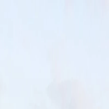
För spelare
Boka padelbanor
Boka tennisbanor
Boka tennisbanor
Hitta en klubb
För spelare
Boka padelbanor
Boka tennisbanor
Boka tennisbanor
Hitta en klubb
För klubbar
Playtomic Manager
Playtomic Coach
Academy
Priser
För klubbar
Playtomic Manager
Playtomic Coach
Academy
Priser