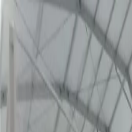
Für Spieler
Buche Padelplätze
Buche Tennisplätze
Buche Tennisplätze
Finde einen Club
Für Spieler
Buche Padelplätze
Buche Tennisplätze
Buche Tennisplätze
Finde einen Club
Für Clubs
Playtomic Manager
Playtomic Coach
Academy
Preise
Für Clubs
Playtomic Manager
Playtomic Coach
Academy
Preise