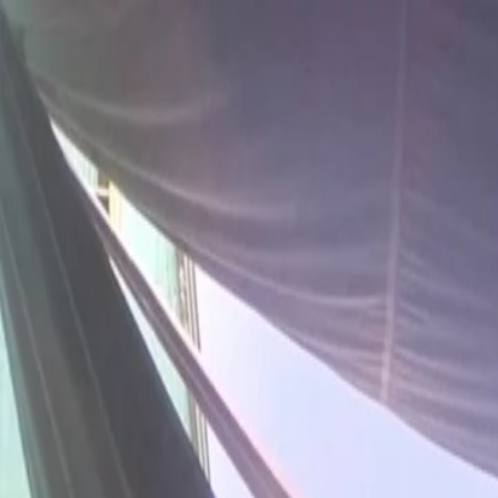
Pour les joueurs
Réserve des courts de padel
Réserve des courts de tennis
Réserve des courts de tennis
Trouve un club
Pour les joueurs
Réserve des courts de padel
Réserve des courts de tennis
Réserve des courts de tennis
Trouve un club
Pour les clubs
Playtomic Manager
Playtomic Coach
Academy
Tarifs
Pour les clubs
Playtomic Manager
Playtomic Coach
Academy
Tarifs