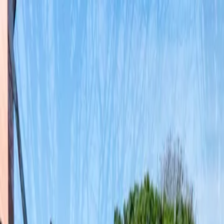
Pour les joueurs
Réserve des courts de padel
Réserve des courts de tennis
Réserve des courts de tennis
Trouve un club
Pour les joueurs
Réserve des courts de padel
Réserve des courts de tennis
Réserve des courts de tennis
Trouve un club
Pour les clubs
Playtomic Manager
Playtomic Coach
Academy
Tarifs
Pour les clubs
Playtomic Manager
Playtomic Coach
Academy
Tarifs