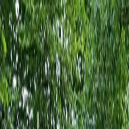
Pour les joueurs
Réserve des courts de padel
Réserve des courts de tennis
Réserve des courts de tennis
Trouve un club
Pour les joueurs
Réserve des courts de padel
Réserve des courts de tennis
Réserve des courts de tennis
Trouve un club
Pour les clubs
Playtomic Manager
Playtomic Coach
Academy
Tarifs
Pour les clubs
Playtomic Manager
Playtomic Coach
Academy
Tarifs