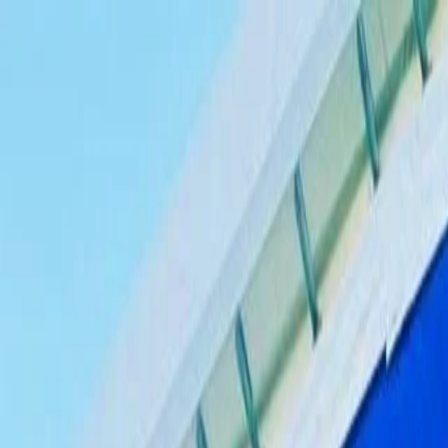
Para jogadores
Reserva campos de padel
Reserva campos de ténis
Reserva campos de ténis
Encontra um clube
Para jogadores
Reserva campos de padel
Reserva campos de ténis
Reserva campos de ténis
Encontra um clube
Para clubes
Playtomic Manager
Playtomic Coach
Academy
Preços
Para clubes
Playtomic Manager
Playtomic Coach
Academy
Preços