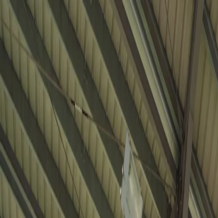
Para jogadores
Reserva campos de padel
Reserva campos de ténis
Reserva campos de ténis
Encontra um clube
Para jogadores
Reserva campos de padel
Reserva campos de ténis
Reserva campos de ténis
Encontra um clube
Para clubes
Playtomic Manager
Playtomic Coach
Academy
Preços
Para clubes
Playtomic Manager
Playtomic Coach
Academy
Preços