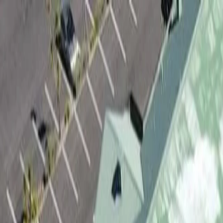
Para jogadores
Reserva campos de padel
Reserva campos de ténis
Reserva campos de ténis
Encontra um clube
Para jogadores
Reserva campos de padel
Reserva campos de ténis
Reserva campos de ténis
Encontra um clube
Para clubes
Playtomic Manager
Playtomic Coach
Academy
Preços
Para clubes
Playtomic Manager
Playtomic Coach
Academy
Preços